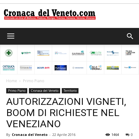
Cronaca
del
Home
Primo Piano
Primo Piano
Cronaca del Veneto
Territorio
Veneto
AUTORIZZAZIONI VIGNETI,
BOOM DI RICHIESTE NEL
VENEZIANO
By
Cronaca del Veneto
-
22 Aprile 2016
1464
0