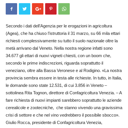
Secondo i dati dell’Agenzia per le erogazioni in agricoltura
(Agea), che ha chiuso l’istruttoria il 31 marzo, su 66 mila ettari
richiesti complessivamente su tutto il suolo nazionale oltre la
metà arrivano dal Veneto. Nella nostra regione infatti sono
34.677 gli ettari di nuovi vigneti chiesti, con un boom che,
secondo le prime indiscrezioni, riguarda soprattutto il
veneziano, oltre alla Bassa Ve­ronese e al Rodigino. «La nostra
provincia sembra essere in testa alle richieste. In tutto, in Italia,
le domande sono state 12.531, di cui 3.856 in Veneto –
sottolinea Rita Tognon, direttore di Confa­gricoltura Venezia. – A
fare richiesta di nuovi impianti sa­rebbero soprattutto le a­zien­de
ce­realicole e zootecniche, che stanno vi­ven­­do una gra­vissima
crisi di settore e che nel vino vedrebbero il possibile sboc­co».
Giulio Rocca, presidente di Con­fagricoltura Venezia,