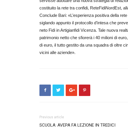
servisse adottare una nuova strategia di relazion
costituito la rete tra confidi, ReteFidiNordEst,
Conclude Bari: «L’es­pe­rien­za positiva della re
siglando appunto il protocollo d’intesa che prev
neto Fidi in Artigianfidi Vicenza. Tale nuova realt
patrimonio netto che sfiorerà i 40 milioni di euro,
di euro, il tutto gestito da una squadra di oltre 
vicini alle aziende».
Previous article
SCUOLA: AVEPA FA LEZIONE IN TREDICI