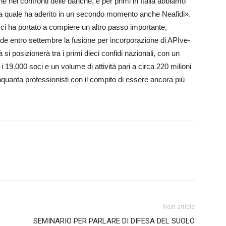
e nei confronti delle banche, e per primi in Italia abbiamo
 alla quale ha aderito in un secondo momento anche Neafidi».
te ci ha portato a compiere un altro passo importante,
ede entro settembre la fusione per incorporazione di APIve­
à si posizionerà tra i primi dieci confidi nazionali, con un
 i 19.000 soci e un volume di attività pari a circa 220 milioni
cinquanta professionisti con il compito di essere ancora più
Next article
SEMINARIO PER PARLARE DI DIFESA DEL SUOLO