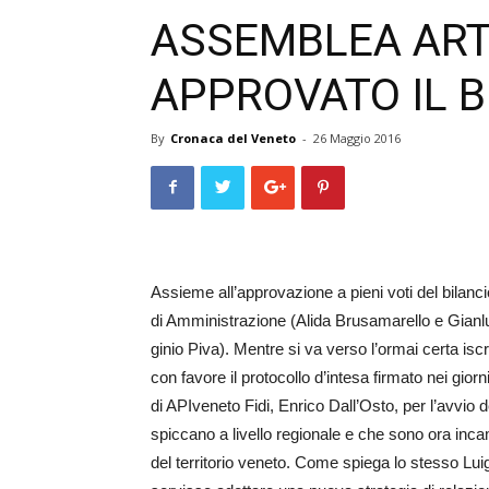
ASSEMBLEA ARTI
APPROVATO IL B
By
Cronaca del Veneto
-
26 Maggio 2016
Assieme all’approvazione a pieni voti del bilanc
di Amminis­trazione (Alida Bru­sa­ma­rello e Gianl
ginio Piva). Mentre si va verso l’ormai certa isc
con favore il protocollo d’intesa firmato nei giorni
di APIveneto Fidi, Enrico Dall’Os­to, per l’avvio 
spiccano a livello regionale e che sono ora in
del territorio veneto. Come spiega lo stesso Lu