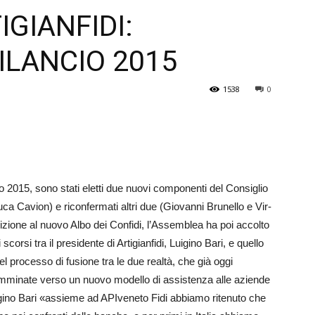
GIANFIDI:
Veneto
ILANCIO 2015
1538
0
io 2015, sono stati eletti due nuovi componenti del Consiglio
uca Ca­vion) e riconfermati altri due (Giovanni Brunello e Vir­
rizione al nuovo Albo dei Confidi, l’As­semblea ha poi accolto
 scorsi tra il presidente di Artigianfidi, Luigino Bari, e quello
del processo di fusione tra le due realtà, che già oggi
camminate verso un nuovo modello di assistenza alle aziende
igino Bari «assieme ad APIve­neto Fidi abbiamo ritenuto che