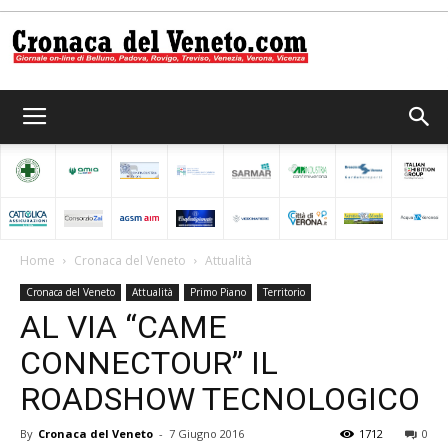
Cronaca
del
Home
Cronaca del Veneto
Attualità
Cronaca del Veneto
Attualità
Primo Piano
Territorio
Veneto
AL VIA “CAME
CONNECTOUR” IL
ROADSHOW TECNOLOGICO
By
Cronaca del Veneto
-
7 Giugno 2016
1712
0