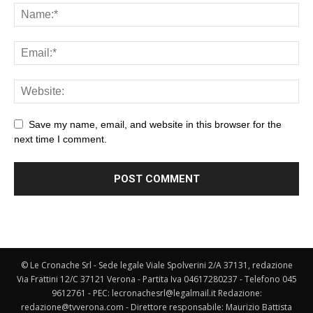
Save my name, email, and website in this browser for the
next time I comment.
© Le Cronache Srl - Sede legale Viale Spolverini 2/A 37131, redazione
Via Frattini 12/C 37121 Verona - Partita Iva 04617280237 - Telefono 045
9612761 - PEC: lecronachesrl@legalmail.it Redazione:
redazione@tvverona.com - Direttore responsabile: Maurizio Battista