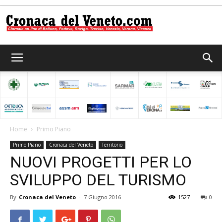
Cronaca
del
Home
Primo Piano
Primo Piano
Cronaca del Veneto
Territorio
Veneto
NUOVI PROGETTI PER LO
SVILUPPO DEL TURISMO
By
Cronaca del Veneto
-
7 Giugno 2016
1527
0