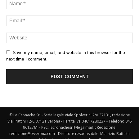
Save my name, email, and website in this browser for the
next time I comment.
© Le Cronache Srl - Sede legale Viale Spolverini 2/A 37131, redazione
Via Frattini 12/C 37121 Verona - Partita Iva 04617280237 - Telefono 045
9612761 - PEC: lecronachesrl@legalmail.it Redazione:
redazione@tvverona.com - Direttore responsabile: Maurizio Battista