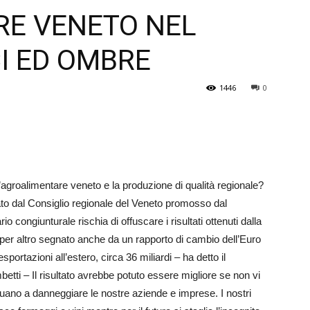
E VENETO NEL
Veneto
I ED OMBRE
1446
0
er l’agroalimentare veneto e la produzione di qualità regionale?
to dal Consi­glio regionale del Veneto promosso dal
o congiunturale rischia di offuscare i risultati ottenuti dalla
 per altro segnato anche da un rapporto di cambio dell’Euro
sportazioni all’estero, circa 36 miliardi – ha detto il
etti – Il risultato avrebbe potuto essere migliore se non vi
nuano a danneggiare le nostre aziende e imprese. I nostri