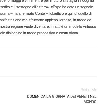
ce formaggi e vini mentre per il futuro si staglia l’incognita
credito e il sostegno all’estero». «Ex­po ha dato un segnale
nsuma – ha affermato Conte – l’obiettivo è quindi quello di
anifestazione ma sfruttarne appieno l’eredità, in modo da
nostra regione vuole diventare, infatti, è un modello virtuoso
tale dialoghino in modo propositivo e costruttivo».
Next article
DOMENICA LA GIORNATA DEI VENETI NEL
MONDO