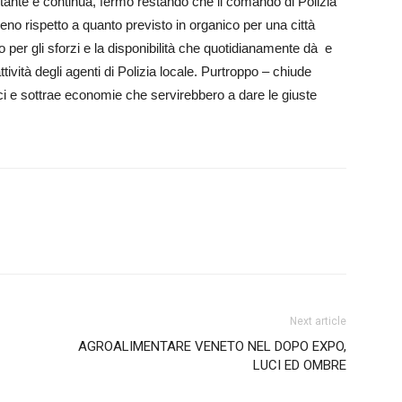
ostante e continua, fermo restando che il comando di Polizia
meno rispetto a quanto previsto in organico per una città
per gli sforzi e la disponibilità che quotidianamente dà e
ttività degli agenti di Polizia locale. Purtroppo – chiude
i e sottrae economie che servirebbero a dare le giuste
Next article
AGROALIMENTARE VENETO NEL DOPO EXPO,
LUCI ED OMBRE