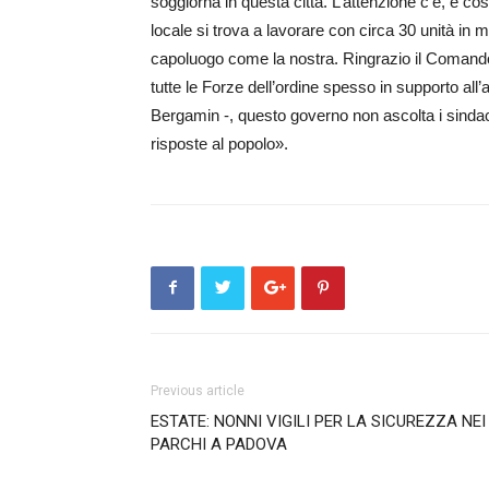
soggiorna in questa città. L’attenzione c’è, è c
locale si trova a lavorare con circa 30 unità in 
capoluogo come la nostra. Ringrazio il Comando 
tutte le Forze dell’ordine spesso in supporto all’a
Bergamin -, questo governo non ascolta i sindac
risposte al popolo».
Previous article
ESTATE: NONNI VIGILI PER LA SICUREZZA NEI
PARCHI A PADOVA