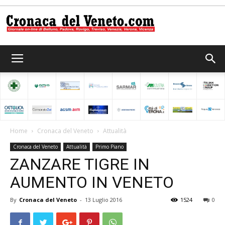
Cronaca
del
Home
Cronaca del Veneto
Attualità
Cronaca del Veneto
Attualità
Primo Piano
Veneto
ZANZARE TIGRE IN
AUMENTO IN VENETO
By
Cronaca del Veneto
-
13 Luglio 2016
1524
0