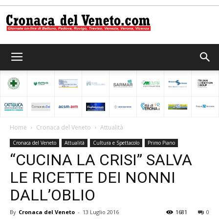
Cronaca
del
Home
Cronaca del Veneto
Attualità
Cronaca del Veneto
Attualità
Cultura e Spettacolo
Primo Piano
Veneto
“CUCINA LA CRISI” SALVA
LE RICETTE DEI NONNI
DALL’OBLIO
By
Cronaca del Veneto
-
13 Luglio 2016
1681
0