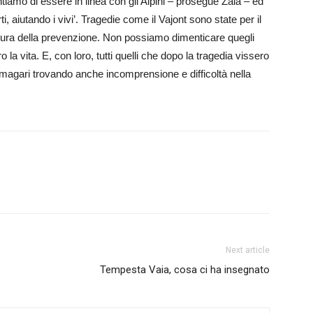
iamo di essere in linea con gli Alpini – prosegue Zaia – ed
ti, aiutando i vivi’. Tragedie come il Vajont sono state per il
tura della prevenzione. Non possiamo dimenticare quegli
la vita. E, con loro, tutti quelli che dopo la tragedia vissero
beni, magari trovando anche incomprensione e difficoltà nella
Next article
Tempesta Vaia, cosa ci ha insegnato