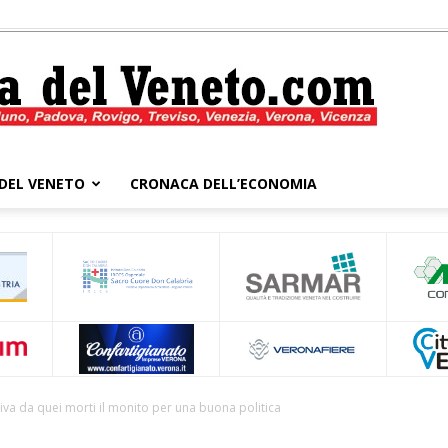
DEL VENETO
CRONACA DELL’ECONOMIA
Cronaca
del
riva da quei morti il monito per una buona politica