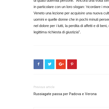
di quasi duemila persone. “Ancora una volta sent
in particolare con un loro slogan: ‘ricordare i mor
Veneto una lezione per acquisire una nuova cul
uomini e quelle donne che in pochi minuti persero 
nel dolore per i lutti, la perdita di affetti e di 
legittima richiesta di giustizia”.
Previous article
Russiagate passa per Padova e Verona