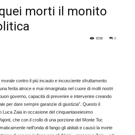
 quei morti il monito
Veneto
litica
1059
0
morale contro il più incauto e incosciente sfruttamento
una ferita atroce e mai rimarginata nel cuore di molti nostri
a buon governo, capacità di prevenire e intervenire creando
le per dare sempre garanzie di giustizia”. Questo il
to Luca Zaia in occasione del cinquantaseiesimo
ajont, che con il crollo di una porzione del Monte Toc
ticamente nell’on­­­da di fango gli abitati e causò la morte