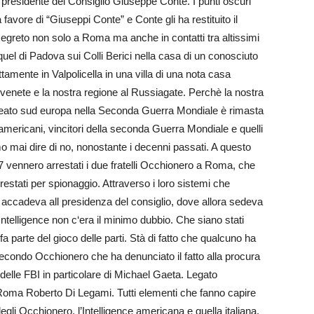
 presidente del Consiglio Giuseppe Conte. I punti oscuri
avore di “Giuseppi Conte” e Conte gli ha restituito il
egreto non solo a Roma ma anche in contatti tra altissimi
n quel di Padova sui Colli Berici nella casa di un conosciuto
­tamente in Valpolicella in una villa di una nota casa
ie venete e la nostra regione al Rus­siagate. Perchè la nostra
lleato sud europa nella Seconda Guerra Mondiale è rimasta
ti americani, vincitori della seconda Guerra Mondiale e quelli
mo mai dire di no, nonostante i decenni passati. A questo
7 vennero arrestati i due fratelli Occhionero a Roma, che
restati per spionaggio. Attraverso i loro sistemi che
 accadeva all presidenza del consiglio, dove allora sedeva
 Intelligence non c‘era il minimo dubbio. Che siano stati
a parte del gioco delle parti. Stà di fatto che qualcuno ha
 Secondo Occhio­nero che ha denunciato il fatto alla procura
delle FBI in particolare di Michael Gaeta. Legato
di Roma Roberto Di Legami. Tutti elementi che fanno capire
gli Occhionero, l’Intelligence americana e quella italiana.