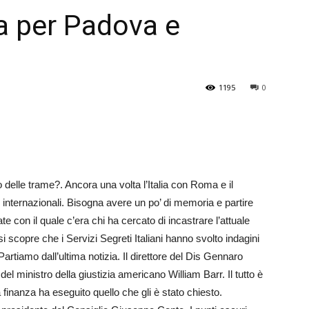
a per Padova e
Veneto
1195
0
 delle trame?. Ancora una volta l’Italia con Roma e il
i internazionali. Bisogna avere un po’ di memoria e partire
e con il quale c’era chi ha cercato di incastrare l’attuale
i scopre che i Servizi Segreti Italiani hanno svolto indagini
Partiamo dall’ultima notizia. Il direttore del Dis Gennaro
l ministro della giustizia americano Wil­liam Barr. Il tutto è
finanza ha eseguito quello che gli è stato chiesto.