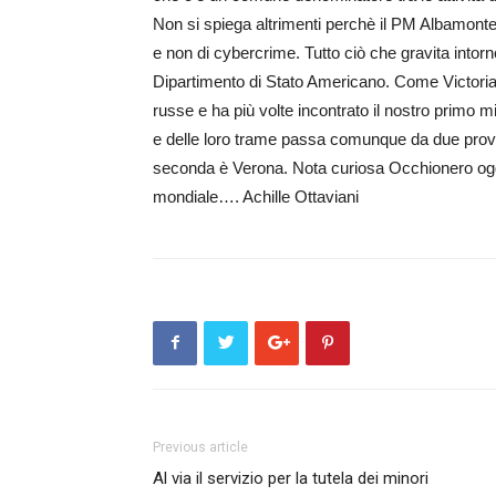
Non si spiega altrimenti perchè il PM Albamonte 
e non di cybercrime. Tutto ciò che gravita intor
Dipartimento di Stato Ameri­cano. Come Victoria
russe e ha più volte incontrato il nostro primo m
e delle loro trame passa comunque da due provin
seconda è Verona. Nota curiosa Occhio­nero oggi
mondiale…. Achille Ottaviani
Previous article
Al via il servizio per la tutela dei minori