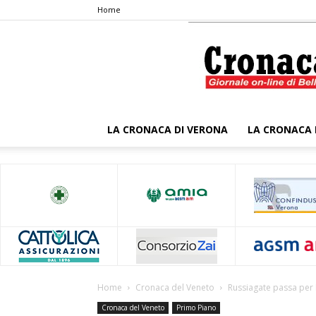
Home
LA CRONACA DI VERONA
LA CRONACA 
Home
Cronaca del Veneto
Russiagate passa per
Cronaca del Veneto
Primo Piano