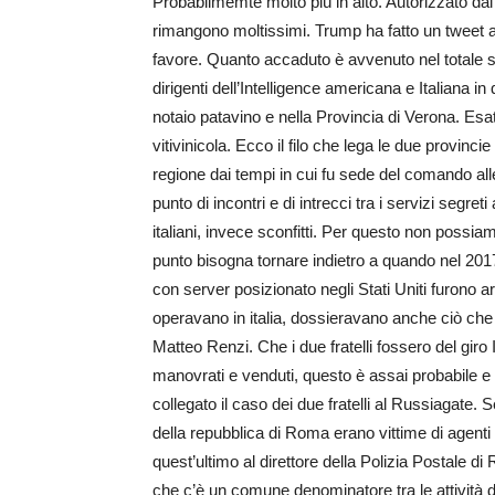
Probabilmemte molto più in alto. Autorizzato dal
rimangono moltissimi. Trump ha fatto un tweet a f
favore. Quanto accaduto è avvenuto nel totale s
dirigenti dell’Intel­ligence americana e Italiana i
notaio patavino e nella Pro­vincia di Verona. Esat
vitivinicola. Ecco il filo che lega le due provinc
regione dai tempi in cui fu sede del comando a
punto di incontri e di intrecci tra i servizi segre
italiani, invece sconfitti. Per questo non possia
punto bisogna tornare indietro a quando nel 201
con server posizionato negli Stati Uniti furono ar
operavano in italia, dossieravano anche ciò che
Matteo Renzi. Che i due fratelli fossero del giro
manovrati e venduti, questo è assai probabile e f
collegato il caso dei due fratelli al Russiagate.
della repubblica di Roma erano vittime di agenti 
quest’ultimo al direttore della Polizia Postale 
che c’è un comune denominatore tra le attività de