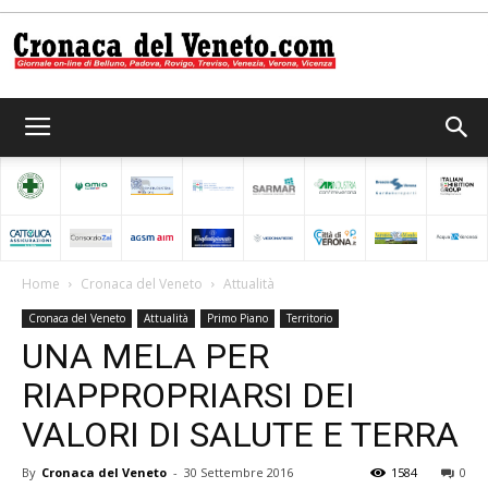
Cronaca
del
Home
Cronaca del Veneto
Attualità
Cronaca del Veneto
Attualità
Primo Piano
Territorio
Veneto
UNA MELA PER
RIAPPROPRIARSI DEI
VALORI DI SALUTE E TERRA
By
Cronaca del Veneto
-
30 Settembre 2016
1584
0