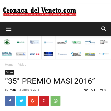
Cronaca
del
Home
Video
Video
Veneto
“35° PREMIO MASI 2016”
By
max
-
3 Ottobre 2016
1724
0