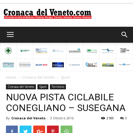
Cronaca
del
Home
Cronaca del Veneto
Sport
Cronaca del Veneto
Sport
Territorio
Veneto
NUOVA PISTA CICLABILE
CONEGLIANO – SUSEGANA
By
Cronaca del Veneto
-
3 Ottobre 2016
2189
0