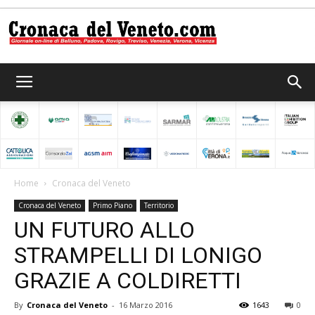
Cronaca
del
Home
Cronaca del Veneto
Cronaca del Veneto
Primo Piano
Territorio
Veneto
UN FUTURO ALLO
STRAMPELLI DI LONIGO
GRAZIE A COLDIRETTI
By
Cronaca del Veneto
-
16 Marzo 2016
1643
0