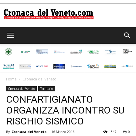
Cronaca
del
Home
Cronaca del Veneto
Cronaca del Veneto
Territorio
Veneto
CONFARTIGIANATO
ORGANIZZA INCONTRO SU
RISCHIO SISMICO
By
Cronaca del Veneto
-
16 Marzo 2016
1347
0