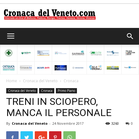
Cronaca
del
Home
Cronaca del Veneto
Cronaca
Cronaca del Veneto
Cronaca
Primo Piano
Veneto
TRENI IN SCIOPERO,
MANCA IL PERSONALE
By
Cronaca del Veneto
-
24 Novembre 2017
3260
0