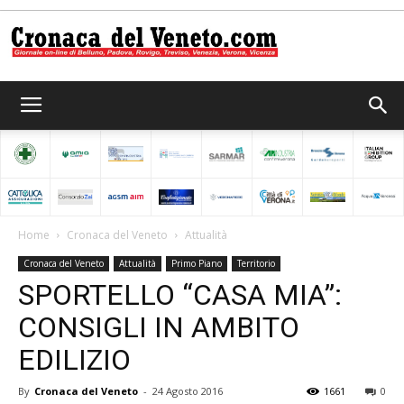
Cronaca
del
Home
Cronaca del Veneto
Attualità
Cronaca del Veneto
Attualità
Primo Piano
Territorio
Veneto
SPORTELLO “CASA MIA”:
CONSIGLI IN AMBITO
EDILIZIO
By
Cronaca del Veneto
-
24 Agosto 2016
1661
0