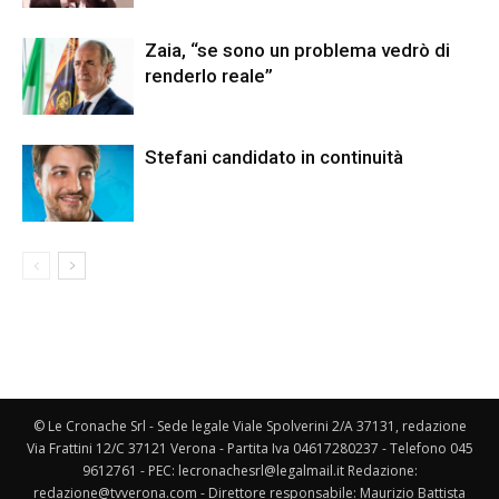
Zaia, “se sono un problema vedrò di
renderlo reale”
Stefani candidato in continuità
© Le Cronache Srl - Sede legale Viale Spolverini 2/A 37131, redazione
Via Frattini 12/C 37121 Verona - Partita Iva 04617280237 - Telefono 045
9612761 - PEC: lecronachesrl@legalmail.it Redazione:
redazione@tvverona.com - Direttore responsabile: Maurizio Battista