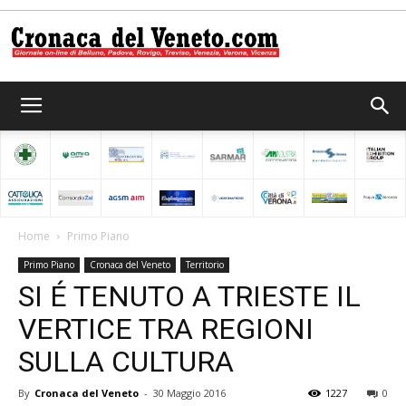
Cronaca
del
Home
Primo Piano
Primo Piano
Cronaca del Veneto
Territorio
Veneto
SI É TENUTO A TRIESTE IL
VERTICE TRA REGIONI
SULLA CULTURA
By
Cronaca del Veneto
-
30 Maggio 2016
1227
0