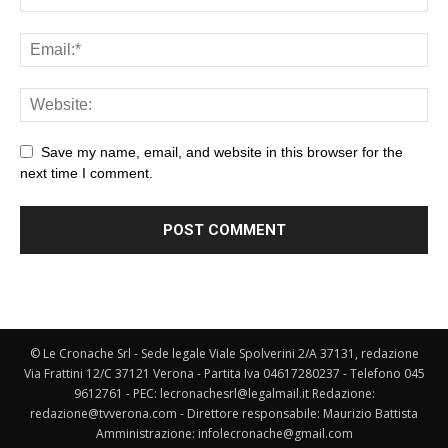
Save my name, email, and website in this browser for the
next time I comment.
© Le Cronache Srl - Sede legale Viale Spolverini 2/A 37131, redazione
Via Frattini 12/C 37121 Verona - Partita Iva 04617280237 - Telefono 045
9612761 - PEC: lecronachesrl@legalmail.it Redazione:
redazione@tvverona.com - Direttore responsabile: Maurizio Battista
Amministrazione: infolecronache@gmail.com