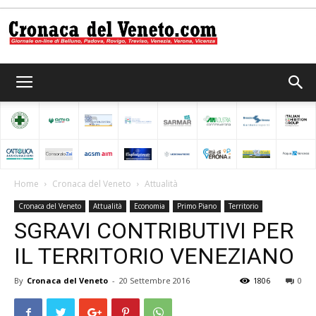
Cronaca
del
Home
Cronaca del Veneto
Attualità
Cronaca del Veneto
Attualità
Economia
Primo Piano
Territorio
Veneto
SGRAVI CONTRIBUTIVI PER
IL TERRITORIO VENEZIANO
By
Cronaca del Veneto
-
20 Settembre 2016
1806
0