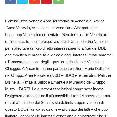
Confindustria Venezia Area Ter­ritoria­le di Venezia e Rovigo,
An­ce Venezia, Associazione Vene­zia­na Albergatori, e
Legacoop Ve­neto hanno invitato i Senatori eletti in Veneto ad
un incontro, te­nutosi presso la sede di Con­findustria Venezia,
per sollecitare un loro diretto interessamento al­l’iter del DDL
che modifica le modalità di calcolo degli interessi relativamente
all’annosa questione degli sgravi contributivi per Venezia e
Chioggia. All’incontro hanno partecipato il Sen. Mario Dalla Tor
del Gruppo Area Popolare (NCD – UDC) e le Senatrici Patrizia
Bisinella, Raffaella Bellot e Emanuela Munerato del Gruppo
Misto – FARE!. Le quattro Associazioni hanno sottolineato
l’esigenza di accelerare il più possibile l’iter del provvedimento
ora all’attenzione del Senato: «la definitiva approvazione di
questo DDL è l’unica soluzione – allo stato dei fatti – che può
limitare i danni per le imprese veneziane e chioggiotte che si