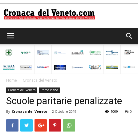
Cronaca
del
Home
Cronaca del Veneto
Cronaca del Veneto
Primo Piano
Veneto
Scuole paritarie penalizzate
By
Cronaca del Veneto
-
2 Ottobre 2019
1009
0