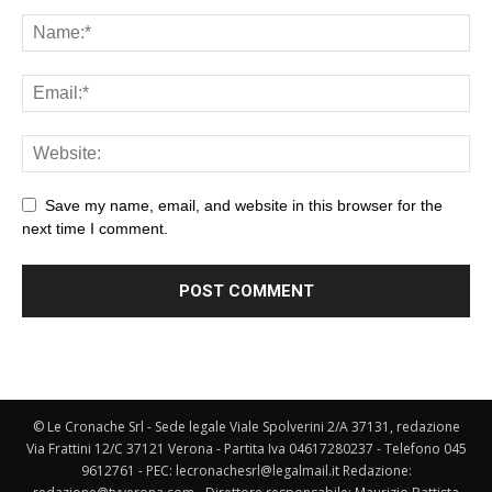
Save my name, email, and website in this browser for the
next time I comment.
© Le Cronache Srl - Sede legale Viale Spolverini 2/A 37131, redazione
Via Frattini 12/C 37121 Verona - Partita Iva 04617280237 - Telefono 045
9612761 - PEC: lecronachesrl@legalmail.it Redazione: