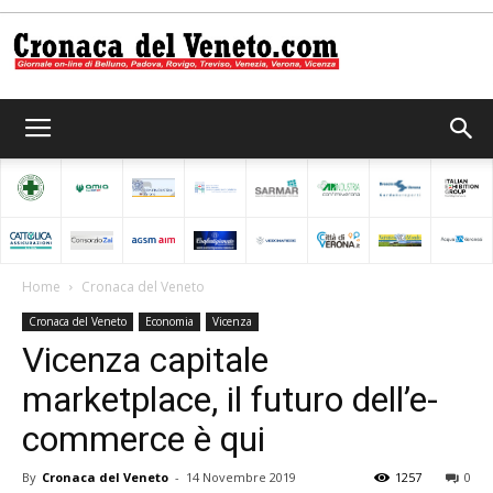
Cronaca
del
Home
Cronaca del Veneto
Cronaca del Veneto
Economia
Vicenza
Veneto
Vicenza capitale
marketplace, il futuro dell’e-
commerce è qui
By
Cronaca del Veneto
-
14 Novembre 2019
1257
0