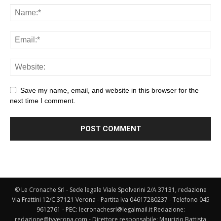
Save my name, email, and website in this browser for the
next time I comment.
© Le Cronache Srl - Sede legale Viale Spolverini 2/A 37131, redazione
Via Frattini 12/C 37121 Verona - Partita Iva 04617280237 - Telefono 045
9612761 - PEC: lecronachesrl@legalmail.it Redazione:
redazione@tvverona.com - Direttore responsabile: Maurizio Battista