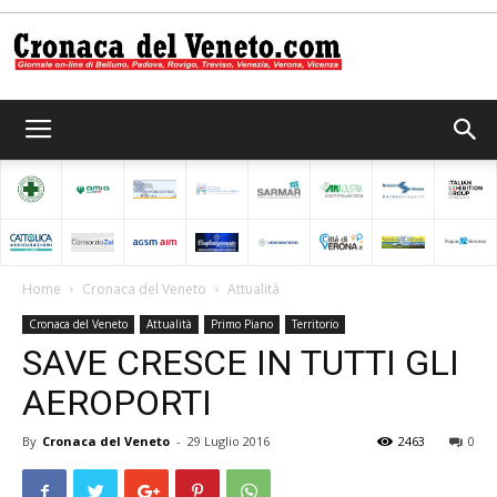
Cronaca
del
Home
Cronaca del Veneto
Attualità
Cronaca del Veneto
Attualità
Primo Piano
Territorio
Veneto
SAVE CRESCE IN TUTTI GLI
AEROPORTI
By
Cronaca del Veneto
-
29 Luglio 2016
2463
0