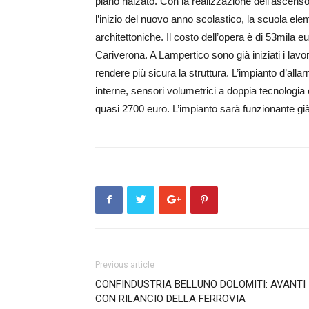
piano rialzato. Con la realizzazione dell’ascenso
l’inizio del nuovo anno scolastico, la scuola el
architettoniche. Il costo dell’opera è di 53mila e
Cariverona. A Lampertico sono già iniziati i lavori 
rendere più sicura la struttura. L’impianto d’all
interne, sensori volumetrici a doppia tecnologia
quasi 2700 euro. L’impianto sarà funzionante già
Previous article
CONFINDUSTRIA BELLUNO DOLOMITI: AVANTI
CON RILANCIO DELLA FERROVIA