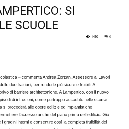
MPERTICO: SI
Veneto
LLE SCUOLE
1450
0
zia scolastica – commenta Andrea Zorzan, Assessore ai Lavori
lle due frazioni, per renderle più sicure e fruibili. A
rivo di barriere architettoniche. A Lampertico, con il nuovo
episodi di intrusioni, come purtroppo accaduto nelle scorse
 si procederà alle opere edilizie ed impiantistiche
ermettere l’accesso anche del piano primo dell’edificio. Già
 i gradini interni e consentire così la completa fruibilità del