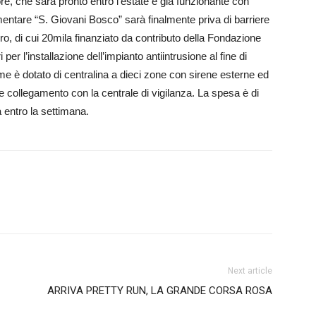
re, che sarà pronto entro l’estate e già funzionante con
ementare “S. Giovani Bosco” sarà finalmente priva di barriere
uro, di cui 20mila finanziato da contributo della Fondazione
per l’installazione dell’impianto antiintrusione al fine di
arme è dotato di centralina a dieci zone con sirene esterne ed
 e collegamento con la centrale di vigilanza. La spesa è di
 entro la settimana.
Next article
ARRIVA PRETTY RUN, LA GRANDE CORSA ROSA