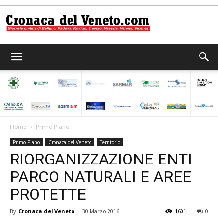
Cronaca
del
Home
Primo Piano
Primo Piano
Cronaca del Veneto
Territorio
Veneto
RIORGANIZZAZIONE ENTI
PARCO NATURALI E AREE
PROTETTE
By
Cronaca del Veneto
-
30 Marzo 2016
1601
0