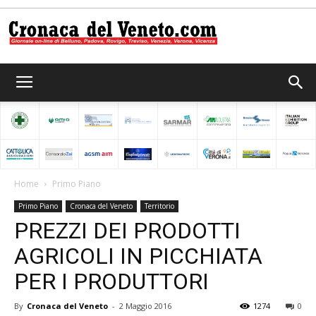
Cronaca
del
Home
Primo Piano
Primo Piano
Cronaca del Veneto
Territorio
Veneto
PREZZI DEI PRODOTTI
AGRICOLI IN PICCHIATA
PER I PRODUTTORI
By
Cronaca del Veneto
-
2 Maggio 2016
1274
0