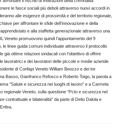
ffrontare il rischio di infiltrazioni della criminalità
tenere le fasce sociali più deboli attraverso nuovi accordi in
ranno alle esigenze di prossimità e del territorio regionale,
iave per affrontare le sfide dell’innovazione e della
ll’apprendistato e alla staffetta generazionale attraverso una
 UIL Veneto promuovono quindi l’appuntamento del 9
le linee guida comuni individuate attraverso il protocollo
 già ottime relazioni sindacali con l’obiettivo di offrire
le lavoratrici e dei lavoratori delle piccole e medie aziende
presidente di Confapi Veneto William Beozzo e dei tre
iziana Basso, Gianfranco Refosco e Roberto Toigo, la parola a
tema “Salute e sicurezza nei luoghi di lavoro” e a Carmela
ico regionale Veneto, sulla questione “Pcto e sicurezza nel
 contrattuale e bilateralità” da parte di Delio Dalola e
 Enfea.