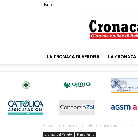
Home
LA CRONACA DI VERONA
LA CRONACA 
Home
Cronaca del Veneto
Pmi e sindacati: insie
Cronaca del Veneto
Primo Piano