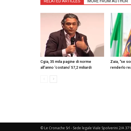
RELATED ARTICLES
MORE FROM AUTHOR
Cgia, 35 mila pagine di norme
Zaia, “se s
all’anno ‘costano’ 57,2 miliardi
renderlo re
© Le Cronache Srl - Sede legale Viale Spolverini 2/A 37