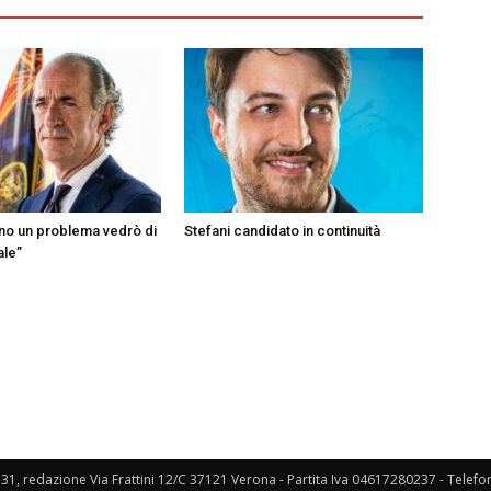
ono un problema vedrò di
Stefani candidato in continuità
ale”
131, redazione Via Frattini 12/C 37121 Verona - Partita Iva 04617280237 - Telef