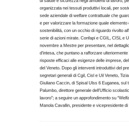
di salute e sicurezza negli ambienti di lavoro, per a
organizzata nei tessuti produttivi locali, per sos
sede aziendale di welfare contrattuale che guarde
e per valorizzare la formazione quale elemento ch
sostenibilità, con un occhio di riguardo rivolto a
serie di azioni mirate. Confapi e CGIL, CISL e
novembre a Mestre per presentare, nel dettaglio, 
d’intesa, che puntano a rafforzare ulteriormente le
risposte efficaci alle esigenze delle imprese, del
del Veneto. Dopo gli interventi introduttivi del 
segretari generali di Cgil, Cisl e Uil Veneto, T
Giuliano Caccin, di Spisal Ulss 6 Euganea, sul 
Palumbo, direttore generale dell’Ufficio scolast
lavoro”; a seguire un approfondimento su “Welfare
Manola Cavallin, presidente e vicepresidente di