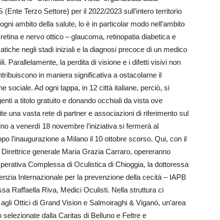
Ente Terzo Settore) per il 2022/2023 sull’intero territorio
gni ambito della salute, lo è in particolar modo nell’ambito
 retina e nervo ottico – glaucoma, retinopatia diabetica e
tiche negli stadi iniziali e la diagnosi precoce di un medico
. Parallelamente, la perdita di visione e i difetti visivi non
tribuiscono in maniera significativa a ostacolarne il
 sociale. Ad ogni tappa, in 12 città italiane, perciò, si
enti a titolo gratuito e donando occhiali da vista ove
e una vasta rete di partner e associazioni di riferimento sul
 Fino a venerdì 18 novembre l’iniziativa si fermerà al
o l’inaugurazione a Milano il 10 ottobre scorso. Qui, con il
 Direttrice generale Maria Grazia Carraro, opereranno
 Operativa Complessa di Oculistica di Chioggia, la dottoressa
genzia Internazionale per la prevenzione della cecità – IAPB
essa Raffaella Riva, Medici Oculisti. Nella struttura ci
agli Ottici di Grand Vision e Salmoiraghi & Viganò, un’area
 selezionate dalla Caritas di Belluno e Feltre e