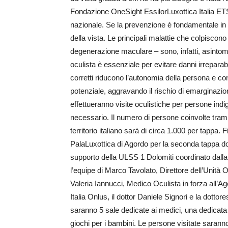
Fondazione OneSight EssilorLuxottica Italia ETS (
nazionale. Se la prevenzione è fondamentale in o
della vista. Le principali malattie che colpiscono
degenerazione maculare – sono, infatti, asintoma
oculista è essenziale per evitare danni irreparabili
corretti riducono l’autonomia della persona e con
potenziale, aggravando il rischio di emarginazione
effettueranno visite oculistiche per persone indig
necessario. Il numero di persone coinvolte tramit
territorio italiano sarà di circa 1.000 per tappa.
PalaLuxottica di Agordo per la seconda tappa dop
supporto della ULSS 1 Dolomiti coordinato dalla
l’equipe di Marco Tavolato, Direttore dell’Unità
Valeria Iannucci, Medico Oculista in forza all’A
Italia Onlus, il dottor Daniele Signori e la dottor
saranno 5 sale dedicate ai medici, una dedicata 
giochi per i bambini. Le persone visitate saranno