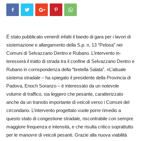
É stato pubblicato venerdì infatti il bando di gara per i lavori di
sistemazione e allargamento della S.p. n. 13 “Pe­losa” nei
Comuni di Selvaz­zano Dentro e Rubano. L’inter­vento in­
teresserà il tratto di strada tra il confine di Selvazzano Dentro e
Ru­bano in corrispondenza della “bretella Salata”. «L’at­­tu­­ale
sistema stradale – ha spiegato il presidente della Provincia di
Padova, Enoch Soranzo – è interessato da un notevole
volume di traffico, sia leggero che pesante, carat­te­riz­zato
anche da un transito im­portante di veicoli verso i Comuni del
circondario. L’intervento progettato vuole porre rimedio a
questo stato di congestione stradale, riscontrabile con sempre
maggiore frequenza e intensità, e che risulta critico soprattutto
per le manovre di veicoli pesanti. Grazie alla nuova viabilità