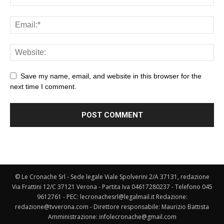
Save my name, email, and website in this browser for the
next time I comment.
© Le Cronache Srl - Sede legale Viale Spolverini 2/A 37131, redazione
Via Frattini 12/C 37121 Verona - Partita Iva 04617280237 - Telefono 045
9612761 - PEC: lecronachesrl@legalmail.it Redazione:
redazione@tvverona.com - Direttore responsabile: Maurizio Battista
Amministrazione: infolecronache@gmail.com