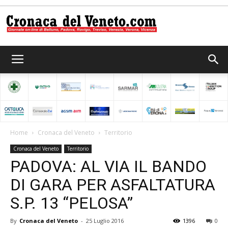
Cronaca
del
Home
Cronaca del Veneto
Territorio
Cronaca del Veneto
Territorio
Veneto
PADOVA: AL VIA IL BANDO
DI GARA PER ASFALTATURA
S.P. 13 “PELOSA”
By
Cronaca del Veneto
-
25 Luglio 2016
1396
0