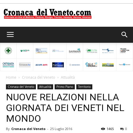
Cronaca
del
Home
Cronaca del Veneto
Attualità
Cronaca del Veneto
Attualità
Primo Piano
Territorio
Veneto
NUOVE RELAZIONI NELLA
GIORNATA DEI VENETI NEL
MONDO
By
Cronaca del Veneto
-
25 Luglio 2016
1465
0