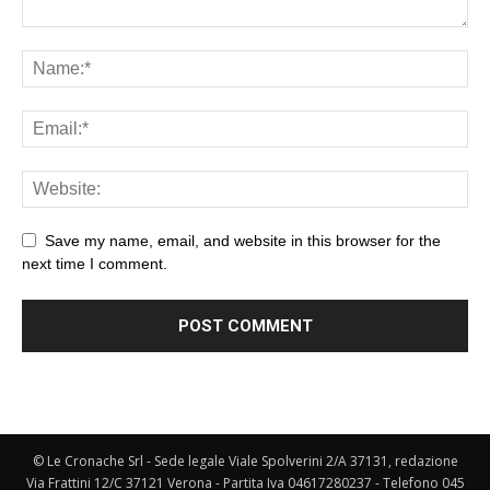
Save my name, email, and website in this browser for the
next time I comment.
© Le Cronache Srl - Sede legale Viale Spolverini 2/A 37131, redazione
Via Frattini 12/C 37121 Verona - Partita Iva 04617280237 - Telefono 045