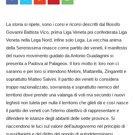
La storia si ripete, sono i corsi e ricorsi descritti dal filosofo
Govanni Battista Vico, prima Liga Veneta poi confederata Liga
Veneta nella Lega Nord, infine solo Lega. La vecchia anima
della Serenissima rinasce come partito dei veneti, il manifesto
del nuovo movimento guidato da Antonio Guadagnini si
presenta a Padova al Palageox. Il loro motto è: loro non ci
saranno e per loro si intendono Meloni, Mattarella, Zingaretti e
soprattutto Matteo Salvini. Il partito dei veneti lo considera
troppo nazionalizzato, sovranista e soprattutto nemico del
territorio dove prende una valanga di voti ma secondo i nuovi
leghisti non tutela per nulla il territorio che glieli dà e così nasce
il partito dei veneti con l’eterno obiettivo di rappresentare e
difendere le istanze degli abitanti delle sette province. Si
riaccendono le luci sul valore dell’autogoverno nel principio di
sussidiarietà e del diritto del popolo di autodeterminarsi