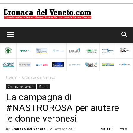
Cronaca
del
Home
Cronaca del Veneto
Cronaca del Veneto
Sanità
Veneto
La campagna di
#NASTROROSA per aiutare
le donne veronesi
By
Cronaca del Veneto
-
21 Ottobre 2019
1111
0