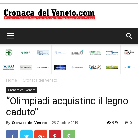
Cronaca
del
Home
Cronaca del Veneto
Cronaca del Veneto
Veneto
“Olimpiadi acquistino il legno
caduto”
By
Cronaca del Veneto
-
25 Ottobre 2019
959
0