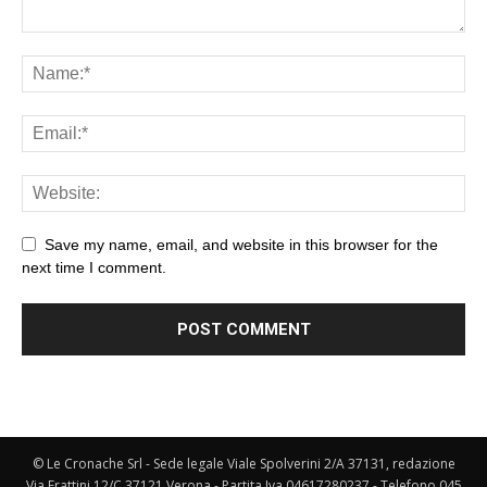
Save my name, email, and website in this browser for the
next time I comment.
© Le Cronache Srl - Sede legale Viale Spolverini 2/A 37131, redazione
Via Frattini 12/C 37121 Verona - Partita Iva 04617280237 - Telefono 045