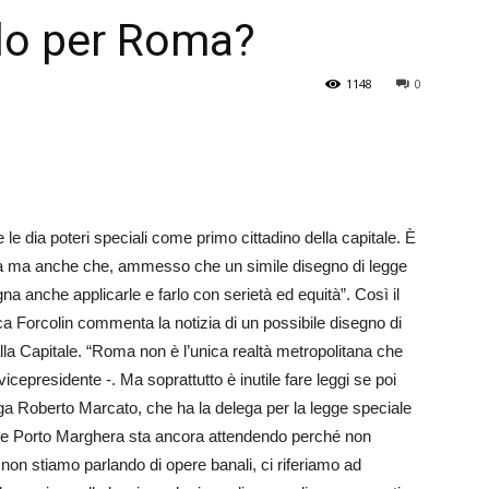
olo per Roma?
Veneto
1148
0
 dia poteri speciali come primo cittadino della capitale. È
ma ma anche che, ammesso che un simile disegno di legge
gna anche applicarle e farlo con serietà ed equità”. Così il
a Forcolin commenta la notizia di un possibile disegno di
alla Capitale. “Roma non è l’unica realtà metropolitana che
vicepresidente -. Ma soprattutto è inutile fare leggi se poi
ega Roberto Marcato, che ha la delega per la legge speciale
che Porto Marghera sta ancora attendendo perché non
 E non stiamo parlando di opere banali, ci riferiamo ad