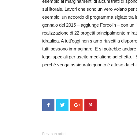
esempio ai marginamenti di alcuni tratti di spon
sul litorale. Lavori che sono un vero volano per d
esempio: un accordo di programma siglato tra la
gennaio del 2015 – aggiunge Forcolin – con un im
realizzazione di 22 progetti principalmente mirati 
idraulica. A tutt’oggi non siamo riusciti a dispor
tutti possono immaginare. E si potrebbe andare 
leggi speciali per uscite mediatiche ad effetto. I
perché venga assicurato quanto è atteso da chi n
Previous article