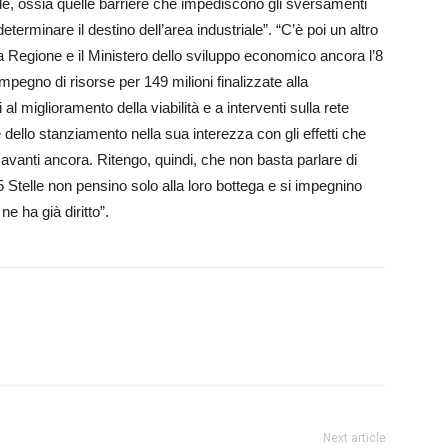
de, ossia quelle barriere che impediscono gli sversamenti
eterminare il destino dell’area industriale”. “C’è poi un altro
 Regione e il Ministero dello sviluppo economico ancora l’8
pegno di risorse per 149 milioni finalizzate alla
al miglioramento della viabilità e a interventi sulla rete
re dello stanziamento nella sua interezza con gli effetti che
avanti ancora. Ritengo, quindi, che non basta parlare di
 5 Stelle non pensino solo alla loro bottega e si impegnino
e ha già diritto”.
Next article