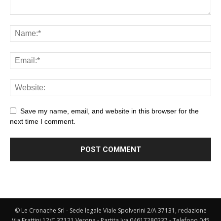
Save my name, email, and website in this browser for the
next time I comment.
© Le Cronache Srl - Sede legale Viale Spolverini 2/A 37131, redazione
Via Frattini 12/C 37121 Verona - Partita Iva 04617280237 - Telefono 045