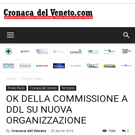
Cronaca
del
Home
Primo Piano
Primo Piano
Cronaca del Veneto
Territorio
Veneto
OK DELLA COMMISSIONE A
DDL SU NUOVA
ORGANIZZAZIONE
By
Cronaca del Veneto
-
29 Aprile 2016
1566
0