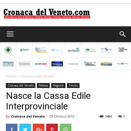
Cronaca
del
Home
Cronaca del Veneto
Cronaca del Veneto
Padova
Regione
Treviso
Veneto
Nasce la Cassa Edile
Interprovinciale
By
Cronaca del Veneto
-
29 Ottobre 2019
1486
0