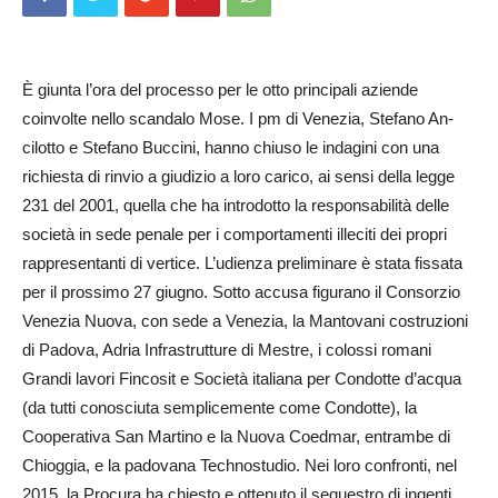
È giunta l’ora del processo per le otto principali aziende
coinvolte nello scandalo Mose. I pm di Venezia, Stefa­no An­
cilotto e Stefano Buc­cini, hanno chiuso le indagini con una
richiesta di rinvio a giudizio a loro carico, ai sensi della legge
231 del 2001, quella che ha introdotto la responsabilità delle
società in sede penale per i comportamenti illeciti dei propri
rappresentanti di vertice. L’udienza preliminare è stata fissata
per il prossimo 27 giugno. Sotto accusa figurano il Consorzio
Venezia Nuova, con sede a Venezia, la Mantovani costruzioni
di Padova, Adria Infrastrutture di Mestre, i colossi romani
Grandi lavori Fincosit e Società italiana per Condotte d’acqua
(da tutti conosciuta semplicemente come Condotte), la
Cooperativa San Martino e la Nuova Coedmar, entrambe di
Chioggia, e la padovana Technostudio. Nei loro confronti, nel
2015, la Procura ha chiesto e ottenuto il sequestro di ingenti