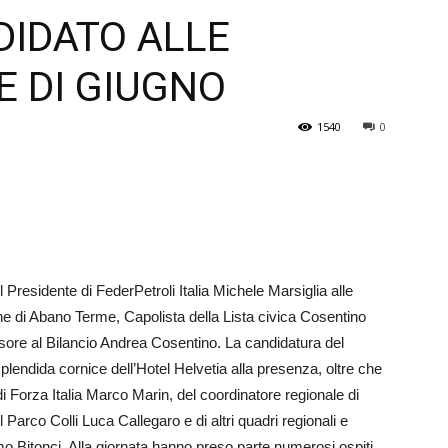
DIDATO ALLE
Veneto
E DI GIUGNO
1540
0
 Presidente di FederPetroli Italia Michele Mar­si­glia alle
e di Abano Terme, Capolista della Lista civica Cosentino
sore al Bilancio Andrea Cosentino. La candidatura del
splendida cornice dell’Hotel Helvetia alla presenza, oltre che
 Forza Italia Marco Marin, del coordinatore regionale di
l Parco Colli Luca Callegaro e di altri quadri regionali e
Bitonci. Alla giornata hanno preso parte numerosi os­piti