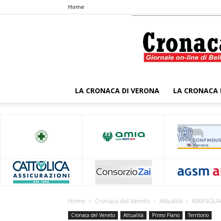
Home
LA CRONACA DI VERONA
LA CRONACA 
Home
Cronaca del Veneto
Attualità
MARSIGLI
Cronaca del Veneto
Attualità
Primo Piano
Territorio