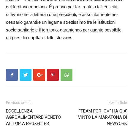
del territorio mo­ntano. È proprio per far fr­onte a tali criticità,
scrivono nella lettera i due presidenti, è assolutamente ne­
cessario garantire un legame strettissimo fra le istituzioni
socio-sanitarie e il te­rritorio, garantendo per qu­anto possibile
un presidio capillare dello stesso».
Previous article
Next article
ECCELLENZA
“TEAM FOR IOV” HA GIA’
AGROALIMENTARE VENETO
VINTO LA MARATONA DI
AL TOP A BRUXELLES
NEWYORK