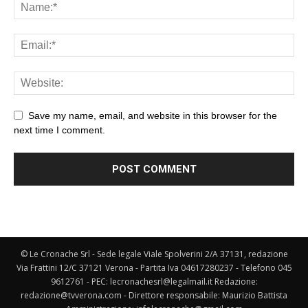
Save my name, email, and website in this browser for the
next time I comment.
© Le Cronache Srl - Sede legale Viale Spolverini 2/A 37131, redazione
Via Frattini 12/C 37121 Verona - Partita Iva 04617280237 - Telefono 045
9612761 - PEC: lecronachesrl@legalmail.it Redazione:
redazione@tvverona.com - Direttore responsabile: Maurizio Battista