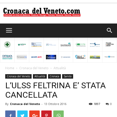
Cronaca
del
Home
Cronaca del Veneto
Attualità
Cronaca del Veneto
Attualità
Cronaca
Sanità
Veneto
L’ULSS FELTRINA E’ STATA
CANCELLATA
By
Cronaca del Veneto
-
13 Ottobre 2016
1897
0