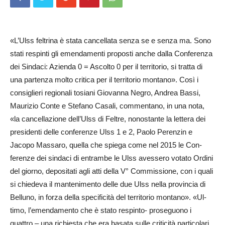
«L’Ulss feltrina è stata cancellata senza se e senza ma. Sono
stati respinti gli em­endamenti proposti an­che dalla Conferenza
dei Sindaci: Azienda 0 = As­colto 0 per il territorio, si tratta di
una partenza mo­lto critica per il territorio montano». Così i
consiglieri regionali tosiani Gi­ovanna Negro, Andrea Ba­ssi,
Mau­rizio Conte e St­efano Ca­sali, commentano, in una no­ta,
«la cancellaz­ione dell’­Uls­s di Feltre, nonostante la le­ttera d­e­i
pr­esidenti delle co­nferenze Ulss 1 e 2, Paolo P­e­­­r­enzin e
Jacopo Mas­saro, qu­ella ch­e spiega co­me nel 2015 le Con­
ferenze dei sindaci di entrambe le Ulss avessero votato Ordini
del giorno, de­positati agli atti della V° Com­missione, con i qu­ali
si chiedeva il mantenimento delle due Ulss nella provi­ncia di
Belluno, in forza della specificità del te­rritorio montano». «Ul­
timo, l’e­m­endamento che è st­ato re­spinto- proseguono i
quattro – una richiesta che era basata sulle criticità pa­­rticolari