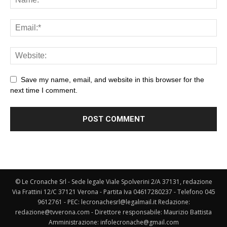
Save my name, email, and website in this browser for the
next time I comment.
© Le Cronache Srl - Sede legale Viale Spolverini 2/A 37131, redazione
Via Frattini 12/C 37121 Verona - Partita Iva 04617280237 - Telefono 045
9612761 - PEC: lecronachesrl@legalmail.it Redazione:
redazione@tvverona.com - Direttore responsabile: Maurizio Battista
Amministrazione: infolecronache@gmail.com