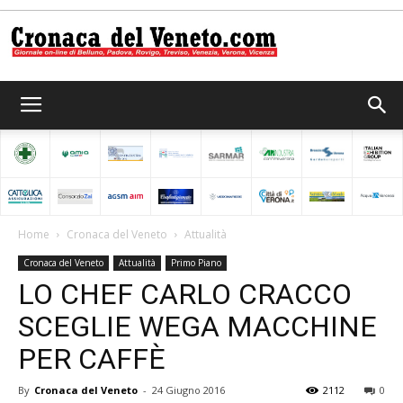
Cronaca
del
Home
Cronaca del Veneto
Attualità
Cronaca del Veneto
Attualità
Primo Piano
Veneto
LO CHEF CARLO CRACCO
SCEGLIE WEGA MACCHINE
PER CAFFÈ
By
Cronaca del Veneto
-
24 Giugno 2016
2112
0