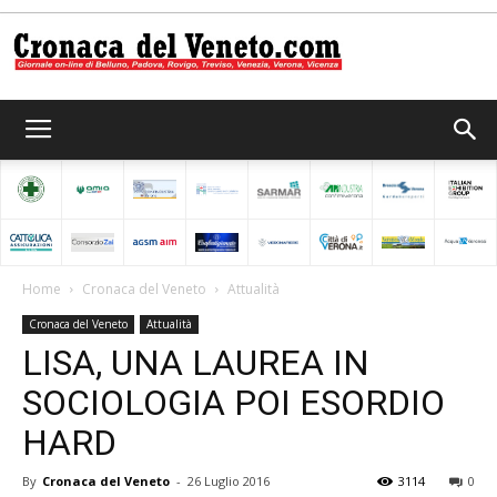
Cronaca
del
Home
Cronaca del Veneto
Attualità
Cronaca del Veneto
Attualità
Veneto
LISA, UNA LAUREA IN
SOCIOLOGIA POI ESORDIO
HARD
By
Cronaca del Veneto
-
26 Luglio 2016
3114
0