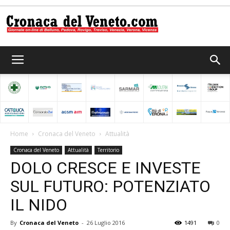
Cronaca
del
Home
Cronaca del Veneto
Attualità
Cronaca del Veneto
Attualità
Territorio
Veneto
DOLO CRESCE E INVESTE
SUL FUTURO: POTENZIATO
IL NIDO
By
Cronaca del Veneto
-
26 Luglio 2016
1491
0