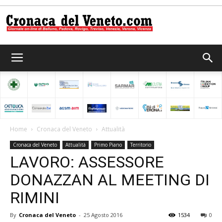
Cronaca
del
Home
Cronaca del Veneto
Attualità
Cronaca del Veneto
Attualità
Primo Piano
Territorio
Veneto
LAVORO: ASSESSORE
DONAZZAN AL MEETING DI
RIMINI
By
Cronaca del Veneto
-
25 Agosto 2016
1534
0