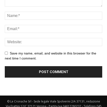
Save my name, email, and website in this browser for the
next time I comment.
© Le Cronache Srl - Sede legale Viale Spolverini 2/A 37131, redazione
Via Frattini 12/C 37121 Verona - Partita Iva 04617280237 - Telefono 045