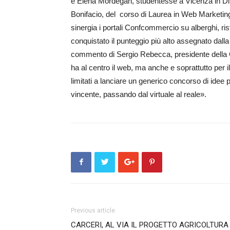
e Elena Mor­de­gan, studentesse a Vicenza in D
Bonifacio, del corso di Laurea in Web Mar­ke­ti
sinergia i portali Confcom­mercio su alberghi, rist
conquistato il punteggio più alto assegnato dalla 
commento di Sergio Rebecca, presidente della 
ha al centro il web, ma anche e soprattutto per 
limitati a lanciare un generico concorso di idee 
vincente, passando dal virtuale al reale».
Previous article
CARCERI, AL VIA IL PROGETTO AGRICOLTURA