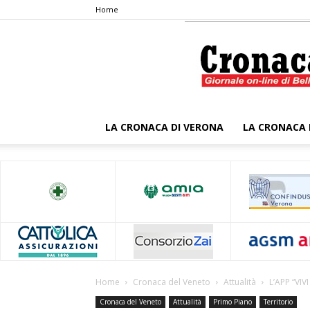
Home
LA CRONACA DI VERONA
LA CRONACA 
Home
Cronaca del Veneto
Attualità
L’APP “VIV
Cronaca del Veneto
Attualità
Primo Piano
Territorio