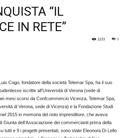
NQUISTA “IL
Veneto
CE IN RETE”
2233
0
a Luis Co­go, fondatore della società Telemar Spa, ha il suo
studentesse iscritte all’Università di Ve­rona (sede di
a nei mesi scorsi da Confcommercio Vicenza, Telemar Spa,
niversità di Verona, sede di Vicenza) e la Fondazione Studi
ito nel 2015 in memoria del noto imprenditore, che aveva
i Giunta dell’As­so­cia­zione dei commercianti prima della
utti e 9 i progetti presentati, sono state Eleonora Di Lello