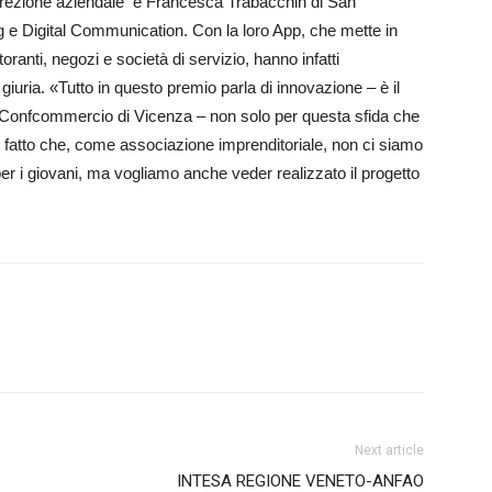
irezione aziendale e Frances­ca Trabacchin di San
ng e Digital Communication. Con la loro App, che mette in
oranti, negozi e società di servizio, hanno infatti
giuria. «Tutto in questo premio parla di innovazione – è il
Confcommercio di Vicenza – non solo per questa sfida che
il fatto che, come associazione imprenditoriale, non ci siamo
per i giovani, ma vogliamo anche veder realizzato il progetto
Next article
INTESA REGIONE VENETO-ANFAO