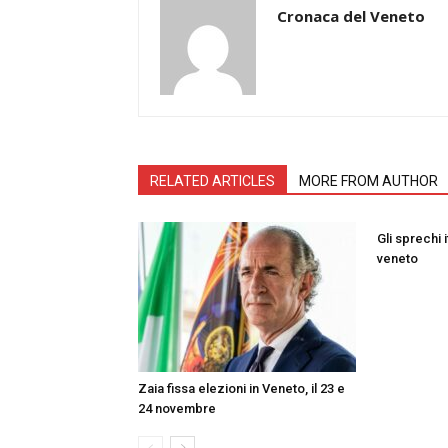
Cronaca del Veneto
RELATED ARTICLES
MORE FROM AUTHOR
Gli sprechi i
veneto
Zaia fissa elezioni in Veneto, il 23 e
24 novembre