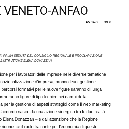
E VENETO-ANFAO
Veneto
1692
0
INI. PRIMA SEDUTA DEL CONSIGLIO REGIONALE E PROCLAMAZIONE
LL'ISTRUZIONE ELENA DONAZZAN
ione per i lavoratori delle imprese nelle diverse tematiche
ternazionalizzazione d’impresa, mondo lean, gestione
 percorsi formativi per le nuove figure saranno di lunga
ormeranno figure di tipo tecnico nei campi della
ia per la gestione di aspetti strategici come il web marketing
L’accordo nasce da una azione sinergica tra le due realtà –
to Elena Donazzan – e dall’attenzione che la Regione
 riconosce il ruolo trainante per l’economia di questo