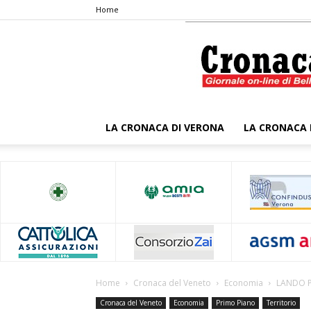
Home
LA CRONACA DI VERONA
LA CRONACA 
Home
Cronaca del Veneto
Economia
LANDO P
Cronaca del Veneto
Economia
Primo Piano
Territorio