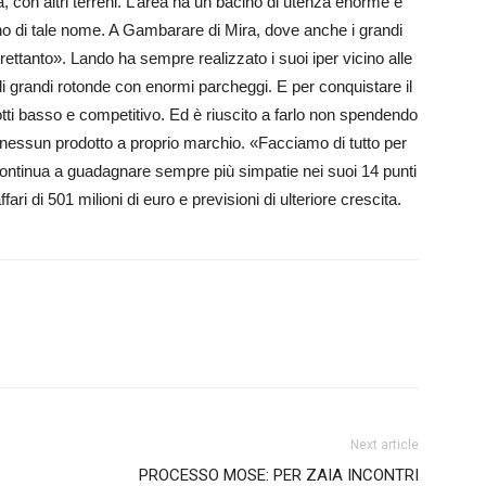
, con altri terreni. L’area ha un bacino di utenza enorme e
gno di tale nome. A Gambarare di Mira, dove anche i grandi
trettanto». Lando ha sempre realizzato i suoi iper vicino alle
i di grandi rotonde con enormi parcheggi. E per conquistare il
tti basso e competitivo. Ed è riuscito a farlo non spendendo
e nessun prodotto a proprio marchio. «Facciamo di tutto per
continua a guadagnare sempre più simpatie nei suoi 14 punti
ari di 501 milioni di euro e previsioni di ulteriore crescita.
Next article
PROCESSO MOSE: PER ZAIA INCONTRI