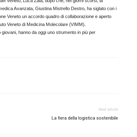
del Veneto, Luca Zaia, dopo che, nei giorni scorsi, la
edica Avanzata, Giustina Mistrello Destro, ha siglato con i
ione Veneto un accordo quadro di collaborazione e aperto
tituto Veneto di Medicina Molecolare (VIMM).
to giovani, hanno da oggi uno strumento in più per
Next article
La fiera della logistica sostenibile