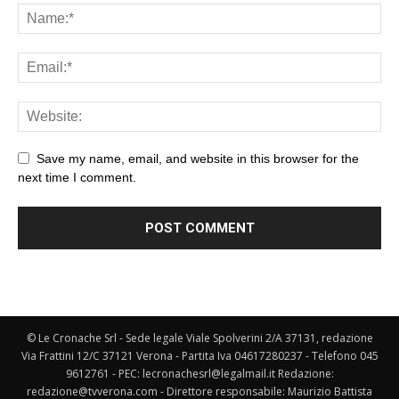
Save my name, email, and website in this browser for the
next time I comment.
© Le Cronache Srl - Sede legale Viale Spolverini 2/A 37131, redazione
Via Frattini 12/C 37121 Verona - Partita Iva 04617280237 - Telefono 045
9612761 - PEC: lecronachesrl@legalmail.it Redazione:
redazione@tvverona.com - Direttore responsabile: Maurizio Battista