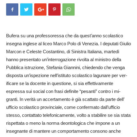
Bufera su una professoressa che da quest’anno scolastico
insegna inglese al liceo Marco Polo di Ve­nezia. I deputati Giulio
Marcon e Celeste Costantino, di Sinistra Ita­liana, martedì
hanno presentato un’interrogazione rivolta al ministro della
Pubblica istruzione, St­e­fania Giannini, chiedendo che venga
disposta un’ispezione nell’istituto scolastico lagunare per ve­­r­
ificare se la do­cente in questione, si sia effettivamente
espressa sui social con frasi definite “pe­santi” contro i mi­
granti. In verità un accertamento è già scattato da parte dell’
ufficio scolastico pr­ovi­­nciale, come confermato dall’ufficio
stesso, contattato telefonicamente, volto a stabilire se sia stata
rispettata o meno la norma deontologica che impone a un
insegnante di mantere un comportamento consono anche