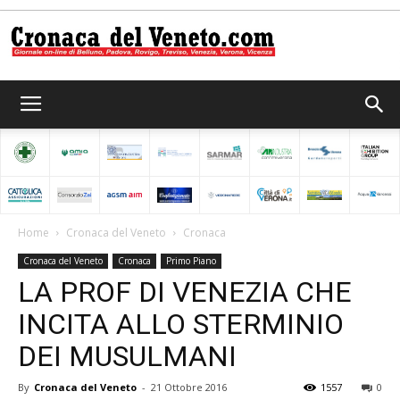
Cronaca
del
Home
Cronaca del Veneto
Cronaca
Cronaca del Veneto
Cronaca
Primo Piano
Veneto
LA PROF DI VENEZIA CHE
INCITA ALLO STERMINIO
DEI MUSULMANI
By
Cronaca del Veneto
-
21 Ottobre 2016
1557
0